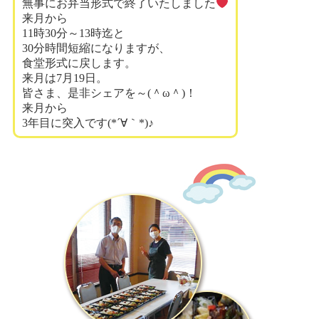
無事にお弁当形式で終了いたしました
来月から
11時30分～13時迄と
30分時間短縮になりますが、
食堂形式に戻します。
来月は7月19日。
皆さま、是非シェアを～(＾ω＾)！
来月から
3年目に突入です(*´∀｀*)♪