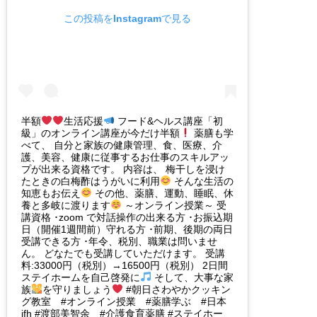
この投稿をInstagramで見る
半額
生活応援
フード&ヘルス講座「初
級」のオンライン講座が今だけ半額
薬膳も学
べて、 自分と家族の健康管理、食、医療、介
護、美容、健康に従事するお仕事のスキルアッ
プが出来る資格です。 内容は、 梅干しを浸け
たときの白梅酢はうがいに利用
そんな生活の
知恵もお伝え
その他、薬膳、運動、睡眠、休
養と多岐に渡ります
～オンライン授業～ 受
講資格 ･zoom で対話操作の出来る方 ･お振込期
日（開催1週間前）守れる方 ･前期、後期の両日
受講できる方 ･年令、税別、職業は問いませ
ん。 どなたでも受講していただけます。 受講
料:33000円（税別）→16500円（税別） 2日間
ステイホームを自己啓発に
そして、大事な家
族
を守りましょう
#朝日さわやかクッキン
グ教室 #オンライン授業 #薬膳学ぶ #日本
jfh #渡部美智余 #介護食育薬膳 #ステイホー