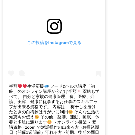
この投稿をInstagramで見る
半額
生活応援
フード&ヘルス講座「初
級」のオンライン講座が今だけ半額
薬膳も学
べて、 自分と家族の健康管理、食、医療、介
護、美容、健康に従事するお仕事のスキルアッ
プが出来る資格です。 内容は、 梅干しを浸け
たときの白梅酢はうがいに利用
そんな生活の
知恵もお伝え
その他、薬膳、運動、睡眠、休
養と多岐に渡ります
～オンライン授業～ 受
講資格 ･zoom で対話操作の出来る方 ･お振込期
日（開催1週間前）守れる方 ･前期、後期の両日