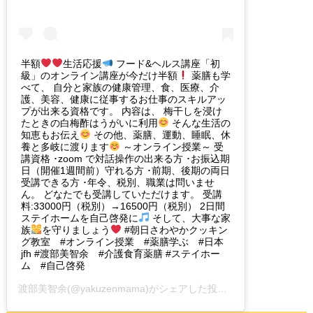
半額
生活応援
フード&ヘルス講座「初
級」のオンライン講座が今だけ半額
薬膳も学
べて、 自分と家族の健康管理、食、医療、介
護、美容、健康に従事するお仕事のスキルアッ
プが出来る資格です。 内容は、 梅干しを浸け
たときの白梅酢はうがいに利用
そんな生活の
知恵もお伝え
その他、薬膳、運動、睡眠、休
養と多岐に渡ります
～オンライン授業～ 受
講資格 ･zoom で対話操作の出来る方 ･お振込期
日（開催1週間前）守れる方 ･前期、後期の両日
受講できる方 ･年令、税別、職業は問いませ
ん。 どなたでも受講していただけます。 受講
料:33000円（税別）→16500円（税別） 2日間
ステイホームを自己啓発に
そして、大事な家
族
を守りましょう
#朝日さわやかクッキン
グ教室 #オンライン授業 #薬膳学ぶ #日本
jfh #渡部美智余 #介護食育薬膳 #ステイホー
ム #自己啓発
渡部美智余
(@yakuzenmama)がシェアした投稿 -
2020年 4月月2