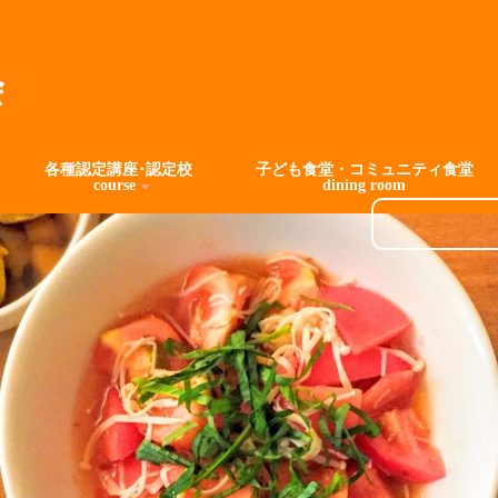
各種認定講座･認定校
子ども食堂・コミュニティ食堂
course
dining room