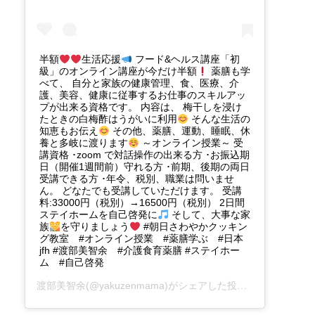
半額
生活応援
フード&ヘルス講座「初
級」のオンライン講座が今だけ半額
薬膳も学
べて、 自分と家族の健康管理、食、医療、介
護、美容、健康に従事するお仕事のスキルアッ
プが出来る資格です。 内容は、 梅干しを浸け
たときの白梅酢はうがいに利用
そんな生活の
知恵もお伝え
その他、薬膳、運動、睡眠、休
養と多岐に渡ります
～オンライン授業～ 受
講資格 ･zoom で対話操作の出来る方 ･お振込期
日（開催1週間前）守れる方 ･前期、後期の両日
受講できる方 ･年令、税別、職業は問いませ
ん。 どなたでも受講していただけます。 受講
料:33000円（税別）→16500円（税別） 2日間
ステイホームを自己啓発に
そして、大事な家
族
を守りましょう
#朝日さわやかクッキン
グ教室 #オンライン授業 #薬膳学ぶ #日本
jfh #渡部美智余 #介護食育薬膳 #ステイホー
ム #自己啓発
渡部美智余
(@yakuzenmama)がシェアした投稿 -
2020年 4月