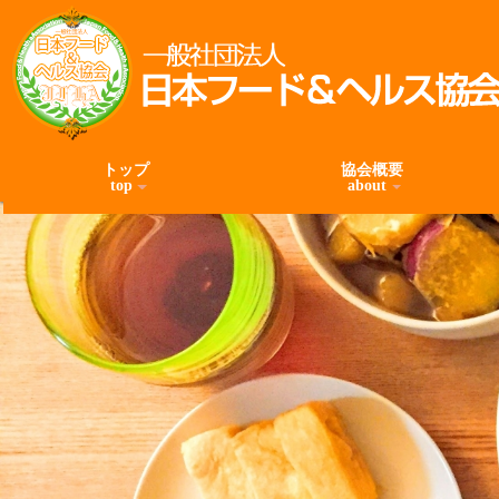
トップ
協会概要
top
about