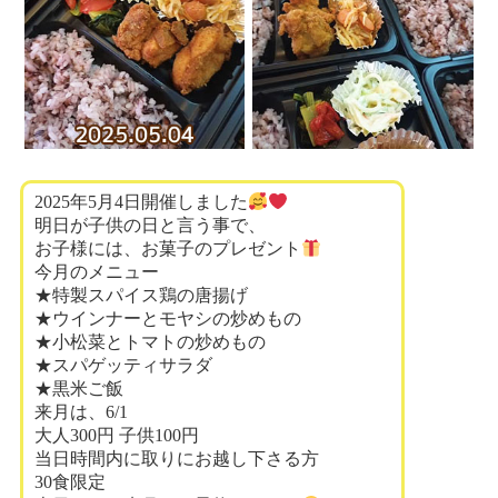
2025年5月4日開催しました
明日が子供の日と言う事で、
お子様には、お菓子のプレゼント
今月のメニュー
★特製スパイス鶏の唐揚げ
★ウインナーとモヤシの炒めもの
★小松菜とトマトの炒めもの
★スパゲッティサラダ
★黒米ご飯
来月は、6/1
大人300円 子供100円
当日時間内に取りにお越し下さる方
30食限定