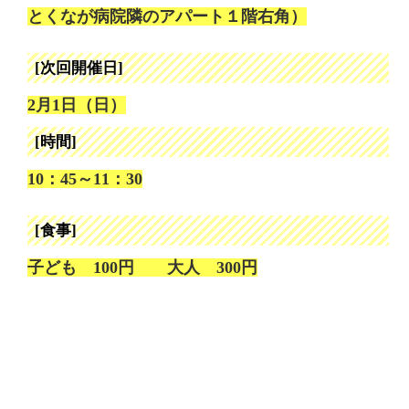
とくなが病院隣のアパート１階右角）
[次回開催日]
2月1日（日）
[時間]
10：45～11：30
[食事]
子ども 100円 大人 300円