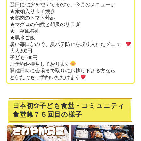
翌日に七夕を控えてるので、今月のメニューは
★素麺入り玉子焼き
★鶏肉のトマト炒め
★マグロの佃煮と胡瓜のサラダ
★中華風春雨
★黒米ご飯
暑い毎日なので、夏バテ防止を取り入れたメニュー
大人300円
子ども100円
ご予約お待ちしております
開催日時に会場まで取りにお越し下さる方なら
どなたでもご予約いただけます
日本初✩子ども食堂・コミュニティ
食堂第７６回目の様子