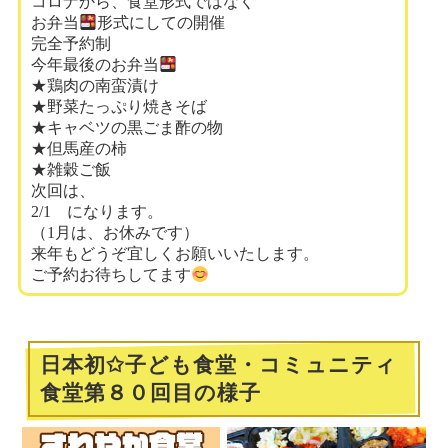
コロナから、食堂形式ではなく
お弁当
形式にしての開催
完全予約制
今年最後のお弁当
★鶏肉の南蛮漬け
★野菜たっぷり焼きそば
★キャベツの黒ごま酢の物
★但馬産の柿
★雑穀ご飯
次回は、
2/1 になります。
（1月は、お休みです）
来年もどうぞ宜しくお願いいたします。
ご予約お待ちしてます
日本初✩子ども食堂・コミュニティ
食堂第８０回目の様子