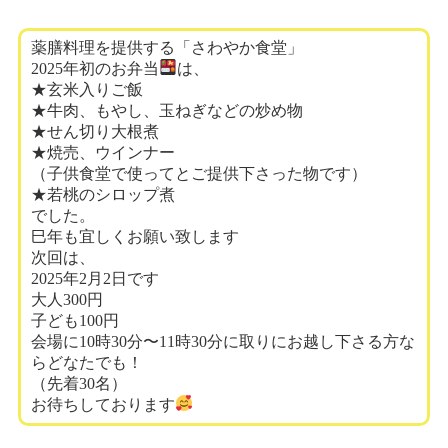
薬膳料理を提供する「さわやか食堂」
2025年初のお弁当
は、
★玄米入りご飯
★牛肉、もやし、玉ねぎなどの炒め物
★せん切り大根煮
★焼売、ウインナー
（子供食堂で使ってとご提供下さった物です）
★若桃のシロップ煮
でした。
巳年も宜しくお願い致します
次回は、
2025年2月2日です
大人300円
子ども100円
会場に10時30分〜11時30分に取りにお越し下さる方な
らどなたでも！
（先着30名）
お待ちしております