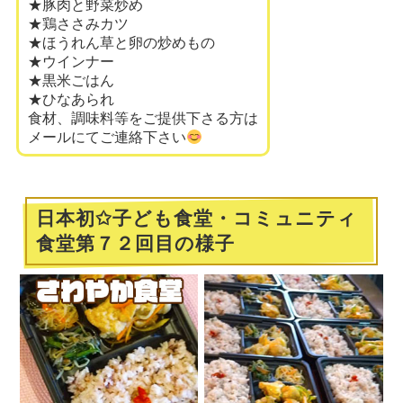
★豚肉と野菜炒め
★鶏ささみカツ
★ほうれん草と卵の炒めもの
★ウインナー
★黒米ごはん
★ひなあられ
食材、調味料等をご提供下さる方は
メールにてご連絡下さい
日本初✩子ども食堂・コミュニティ
食堂第７２回目の様子