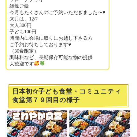
雑穀ご飯
今月もたくさんのご予約いただきました〜♥️
来月は、12/7
大人300円
子ども100円
時間内に会場に取りにお越し下さる方
ご予約お待ちしております♥️
（30食限定）
調味料など、長期保存可能な物の提供
大歓迎です
日本初✩子ども食堂・コミュニティ
食堂第７９回目の様子