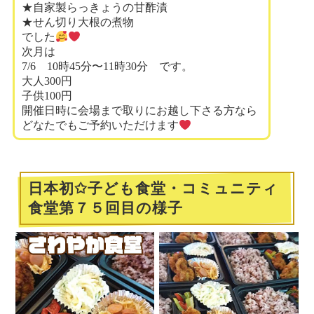
★自家製らっきょうの甘酢漬
★せん切り大根の煮物
でした
次月は
7/6 10時45分〜11時30分 です。
大人300円
子供100円
開催日時に会場まで取りにお越し下さる方なら
どなたでもご予約いただけます
日本初✩子ども食堂・コミュニティ
食堂第７５回目の様子