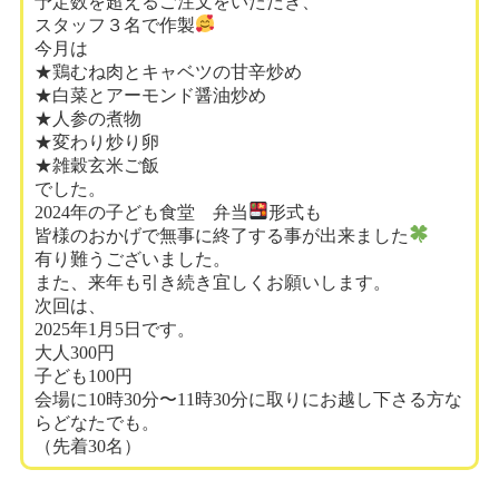
予定数を超えるご注文をいただき、
スタッフ３名で作製
今月は
★鶏むね肉とキャベツの甘辛炒め
★白菜とアーモンド醤油炒め
★人参の煮物
★変わり炒り卵
★雑穀玄米ご飯
でした。
2024年の子ども食堂 弁当
形式も
皆様のおかげで無事に終了する事が出来ました
有り難うございました。
また、来年も引き続き宜しくお願いします。
次回は、
2025年1月5日です。
大人300円
子ども100円
会場に10時30分〜11時30分に取りにお越し下さる方な
らどなたでも。
（先着30名）