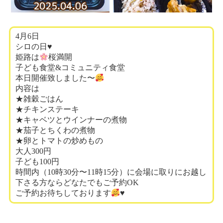
4月6日
シロの日♥️
姫路は
桜満開
子ども食堂&コミュニティ食堂
本日開催致しました〜
内容は
★雑穀ごはん
★チキンステーキ
★キャベツとウインナーの煮物
★茄子とちくわの煮物
★卵とトマトの炒めもの
大人300円
子ども100円
時間内（10時30分〜11時15分）に会場に取りにお越し
下さる方ならどなたでもご予約OK
ご予約お待ちしております
♥️