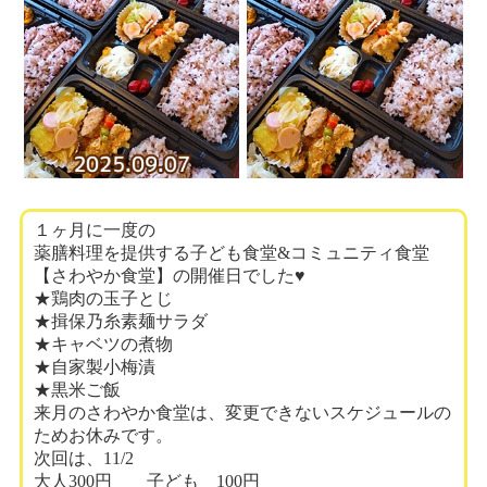
１ヶ月に一度の
薬膳料理を提供する子ども食堂&コミュニティ食堂
【さわやか食堂】の開催日でした♥️
★鶏肉の玉子とじ
★揖保乃糸素麺サラダ
★キャベツの煮物
★自家製小梅漬
★黒米ご飯
来月のさわやか食堂は、変更できないスケジュールの
ためお休みです。
次回は、11/2
大人300円 子ども 100円