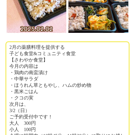
2月の薬膳料理を提供する
子ども食堂&コミュニティ食堂
【さわやか食堂】
今月の内容は
・鶏肉の南蛮漬け
・中華サラダ
・ほうれん草ともやし、ハムの炒め物
・黒米ごはん
・クコの実
次月は、
3/2（日）
ご予約受付中です！
大人 300円
小人 100円